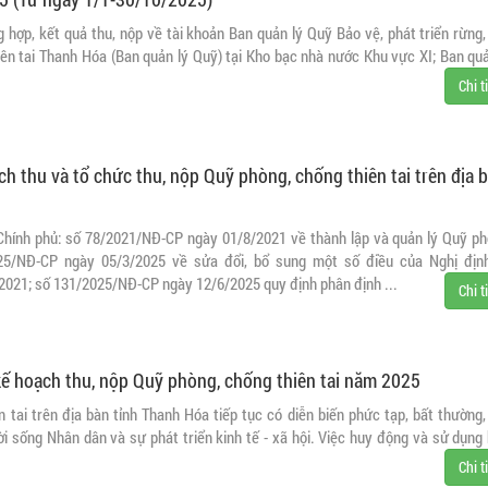
g hợp, kết quả thu, nộp về tài khoản Ban quản lý Quỹ Bảo vệ, phát triển rừng,
ên tai Thanh Hóa (Ban quản lý Quỹ) tại Kho bạc nhà nước Khu vực XI; Ban quả
Chi t
h thu và tổ chức thu, nộp Quỹ phòng, chống thiên tai trên địa 
Chính phủ: số 78/2021/NĐ-CP ngày 01/8/2021 về thành lập và quản lý Quỹ ph
025/NĐ-CP ngày 05/3/2025 về sửa đổi, bổ sung một số điều của Nghị địn
021; số 131/2025/NĐ-CP ngày 12/6/2025 quy định phân định ...
Chi t
kế hoạch thu, nộp Quỹ phòng, chống thiên tai năm 2025
 tai trên địa bàn tỉnh Thanh Hóa tiếp tục có diễn biến phức tạp, bất thường,
 sống Nhân dân và sự phát triển kinh tế - xã hội. Việc huy động và sử dụng 
Chi t