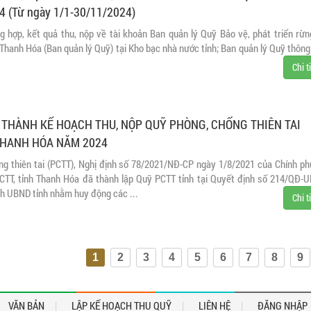
(Từ ngày 1/1-30/11/2024)
g hợp, kết quả thu, nộp về tài khoản Ban quản lý Quỹ Bảo vệ, phát triển rừn
h Thanh Hóa (Ban quản lý Quỹ) tại Kho bạc nhà nước tỉnh; Ban quản lý Quỹ thông
Chi t
THÀNH KẾ HOẠCH THU, NỘP QUỸ PHÒNG, CHỐNG THIÊN TAI
THANH HÓA NĂM 2024
ng thiên tai (PCTT), Nghị định số 78/2021/NĐ-CP ngày 1/8/2021 của Chính ph
PCTT, tỉnh Thanh Hóa đã thành lập Quỹ PCTT tỉnh tại Quyết định số 214/QĐ-
ch UBND tỉnh nhằm huy động các ...
Chi t
1
2
3
4
5
6
7
8
9
VĂN BẢN
LẬP KẾ HOẠCH THU QUỸ
LIÊN HỆ
ĐĂNG NHẬP