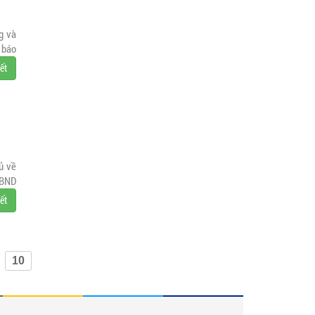
g và
 báo
iết
ủ về
UBND
iết
10