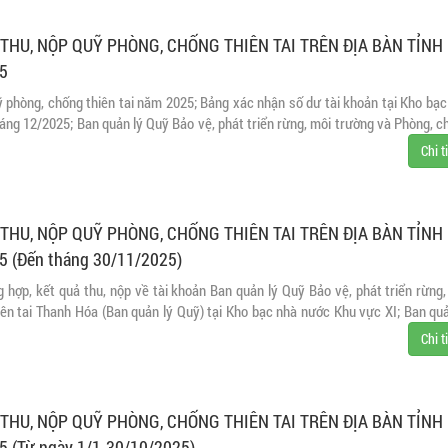
THU, NỘP QUỸ PHÒNG, CHỐNG THIÊN TAI TRÊN ĐỊA BÀN TỈNH
5
ỹ phòng, chống thiên tai năm 2025; Bảng xác nhận số dư tài khoản tại Kho bạc
áng 12/2025; Ban quản lý Quỹ Bảo vệ, phát triển rừng, môi trường và Phòng, c
Chi t
THU, NỘP QUỸ PHÒNG, CHỐNG THIÊN TAI TRÊN ĐỊA BÀN TỈNH
 (Đến tháng 30/11/2025)
g hợp, kết quả thu, nộp về tài khoản Ban quản lý Quỹ Bảo vệ, phát triển rừng,
ên tai Thanh Hóa (Ban quản lý Quỹ) tại Kho bạc nhà nước Khu vực XI; Ban quả
Chi t
THU, NỘP QUỸ PHÒNG, CHỐNG THIÊN TAI TRÊN ĐỊA BÀN TỈNH
(Từ ngày 1/1-30/10/2025)