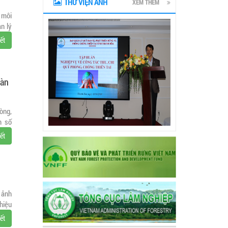
THƯ VIỆN ẢNH
XEM THÊM
 môi
n lý
iết
bàn
òng,
h số
prev
iết
next
 ảnh
hiệu
iết