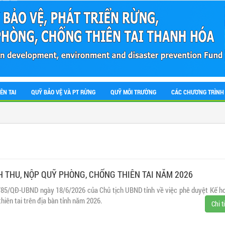
ÊN TAI
QUỸ BẢO VỆ VÀ PT RỪNG
QUỸ MÔI TRƯỜNG
CÁC CHƯƠNG TRÌNH
H THU, NỘP QUỸ PHÒNG, CHỐNG THIÊN TAI NĂM 2026
785/QĐ-UBND ngày 18/6/2026 của Chủ tịch UBND tỉnh về việc phê duyệt Kế h
thiên tai trên địa bàn tỉnh năm 2026.
Chi t