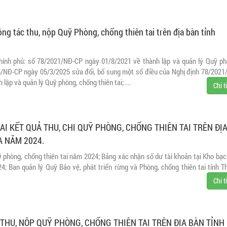
ng tác thu, nộp Quỹ Phòng, chống thiên tai trên địa bàn tỉnh
hính phủ: số 78/2021/NĐ-CP ngày 01/8/2021 về thành lập và quản lý Quỹ ph
25/NĐ-CP ngày 05/3/2025 sửa đổi, bổ sung một số điều của Nghị định 78/2021
lập và quản lý Quỹ phòng, chống thiên tai; ...
Chi t
I KẾT QUẢ THU, CHI QUỸ PHÒNG, CHỐNG THIÊN TAI TRÊN ĐỊ
 NĂM 2024.
ỹ phòng, chống thiên tai năm 2024; Bảng xác nhận số dư tài khoản tại Kho bạc
4; Ban quản lý Quỹ Bảo vệ, phát triển rừng và Phòng, chống thiên tai tỉnh T
Chi t
THU, NỘP QUỸ PHÒNG, CHỐNG THIÊN TAI TRÊN ĐỊA BÀN TỈNH