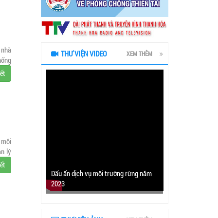
 nhà
THƯ VIỆN VIDEO
XEM THÊM
hống
iết
 môi
n lý
iết
Dấu ấn dịch vụ môi trường rừng năm
2023