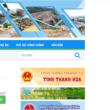
 DỰ ÁN
THỦ TỤC HÀNH CHÍNH
VĂN BẢN
oạch
iết