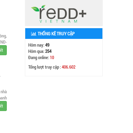
THỐNG KÊ TRUY CẬP
òng,
/NĐ-
Hôm nay:
49
iết
Hôm qua:
254
Đang online:
10
Tổng lượt truy cập :
406.602
A
 nhà
hanh
iết