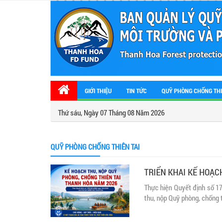
GIỚI THIỆU
TIN TỨC
QUỸ PHÒNG CHỐNG THI
Thứ sáu, Ngày 07 Tháng 08 Năm 2026
QUỸ PHÒNG CHỐNG THIÊN TAI
TRIỂN KHAI KẾ HOẠC
Thực hiện Quyết định số 1
thu, nộp Quỹ phòng, chống 