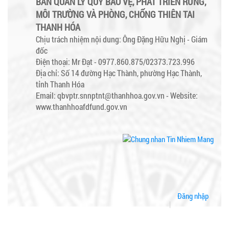
BAN QUẢN LÝ QUỸ BẢO VỆ, PHÁT TRIỂN RỪNG,
MÔI TRƯỜNG VÀ PHÒNG, CHỐNG THIÊN TAI
THANH HÓA
Chịu trách nhiệm nội dung: Ông Đặng Hữu Nghị - Giám
đốc
Điện thoại: Mr Đạt - 0977.860.875/02373.723.996
Địa chỉ: Số 14 đường Hạc Thành, phường Hạc Thành,
tỉnh Thanh Hóa
Email: qbvptr.snnptnt@thanhhoa.gov.vn -
Website:
www.thanhhoafdfund.gov.vn
Đăng nhập