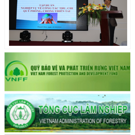
prev
next