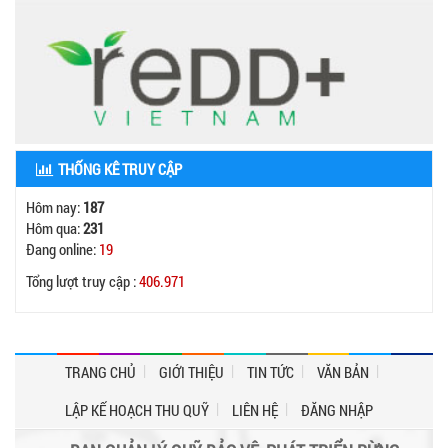
THỐNG KÊ TRUY CẬP
Hôm nay:
187
Hôm qua:
231
Đang online:
19
Tổng lượt truy cập :
406.971
TRANG CHỦ
GIỚI THIỆU
TIN TỨC
VĂN BẢN
LẬP KẾ HOẠCH THU QUỸ
LIÊN HỆ
ĐĂNG NHẬP