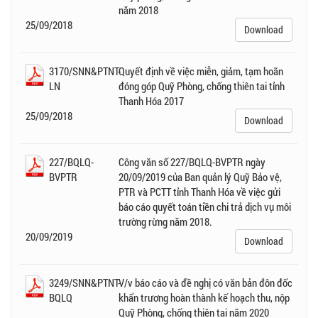
năm 2018
25/09/2018
Download
3170/SNN&PTNT-
Quyết định về việc miễn, giảm, tạm hoãn
LN
đóng góp Quỹ Phòng, chống thiên tai tỉnh
Thanh Hóa 2017
25/09/2018
Download
227/BQLQ-
Công văn số 227/BQLQ-BVPTR ngày
BVPTR
20/09/2019 của Ban quản lý Quỹ Bảo vệ,
PTR và PCTT tỉnh Thanh Hóa về việc gửi
báo cáo quyết toán tiền chi trả dịch vụ môi
trường rừng năm 2018.
20/09/2019
Download
3249/SNN&PTNT-
V/v báo cáo và đề nghị có văn bản đôn đốc
BQLQ
khẩn trương hoàn thành kế hoạch thu, nộp
Quỹ Phòng, chống thiên tai năm 2020