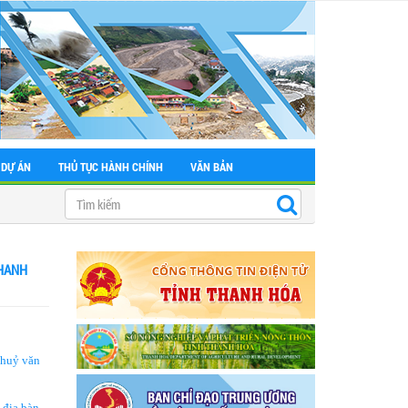
 DỰ ÁN
THỦ TỤC HÀNH CHÍNH
VĂN BẢN
THANH
thuỷ văn
 địa bàn