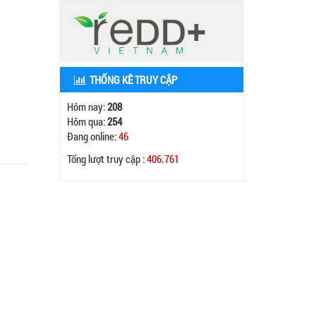
THỐNG KÊ TRUY CẬP
Hôm nay:
208
Hôm qua:
254
Đang online:
46
Tổng lượt truy cập :
406.761