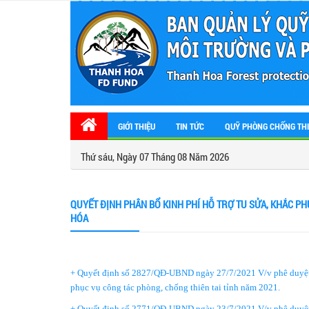
GIỚI THIỆU
TIN TỨC
QUỸ PHÒNG CHỐNG THI
Thứ sáu, Ngày 07 Tháng 08 Năm 2026
QUYẾT ĐỊNH PHÂN BỔ KINH PHÍ HỖ TRỢ TU SỬA, KHẮC PHỤ
HÓA
+ Quyết định số 2827/QĐ-UBND ngày 27/7/2021 V/v phê duyệt hỗ 
phục vụ công tác phòng, chống thiên tai tỉnh năm 2021.
+ Quyết định số 2771/QĐ-UBND ngày 23/7/2021 V/v phê duyệt hỗ