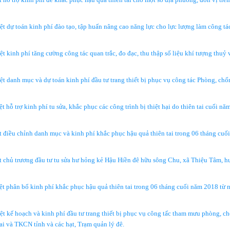
dự toán kinh phí đào tạo, tập huấn nâng cao năng lực cho lực lượng làm công tá
inh phí tăng cường công tác quan trắc, đo đạc, thu thập số liệu khí tượng thuỷ
anh mục và dự toán kinh phí đầu tư trang thiết bị phục vụ công tác Phòng, chố
trợ kinh phí tu sửa, khắc phục các công trình bị thiệt hại do thiên tai cuối nă
iều chỉnh danh mục và kinh phí khắc phục hậu quả thiên tai trong 06 tháng cuố
chủ trương đầu tư tu sửa hư hỏng kẻ Hậu Hiền đê hữu sông Chu, xã Thiệu Tâm, h
phân bổ kinh phí khắc phục hậu quả thiên tai trong 06 tháng cuối năm 2018 từ 
kế hoạch và kinh phí đầu tư trang thiết bị phục vụ công tấc tham mưu phòng, ch
ai và TKCN tỉnh và các hạt, Trạm quản lý đê.