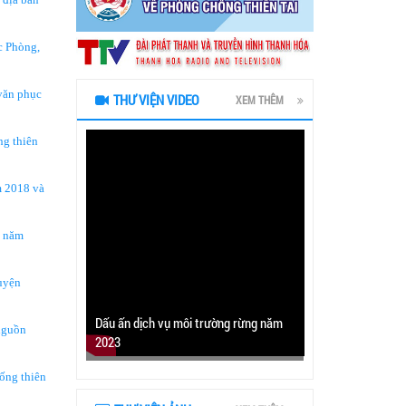
c Phòng,
 văn phục
THƯ VIỆN VIDEO
XEM THÊM
ng thiên
m 2018 và
i năm
uyện
Dấu ấn dịch vụ môi trường rừng năm
nguồn
2023
ống thiên