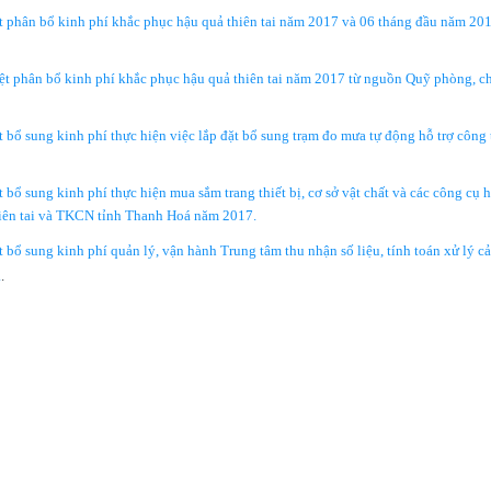
phân bổ kinh phí khắc phục hậu quả thiên tai năm 2017 và 06 tháng đầu năm 201
phân bổ kinh phí khắc phục hậu quả thiên tai năm 2017 từ nguồn Quỹ phòng, c
 sung kinh phí thực hiện việc lắp đặt bổ sung trạm đo mưa tự động hỗ trợ công 
sung kinh phí thực hiện mua sắm trang thiết bị, cơ sở vật chất và các công cụ hỗ
hiên tai và TKCN tỉnh Thanh Hoá năm 2017.
 sung kinh phí quản lý, vận hành Trung tâm thu nhận số liệu, tính toán xử lý cả
á
.