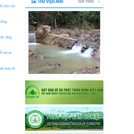
THƯ VIỆN ẢNH
XEM THÊM
8 cho các
hống
tác ứng
 trợ ra
nh báo lũ
prev
next