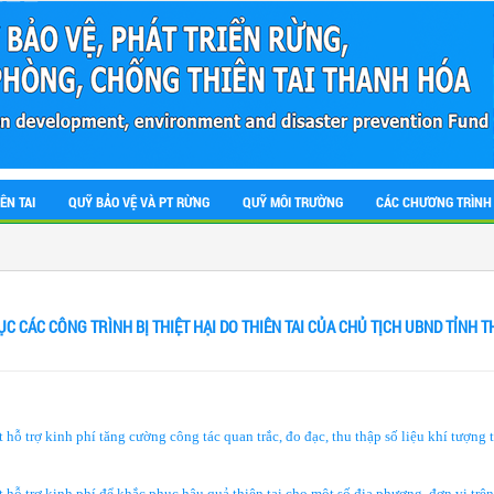
ÊN TAI
QUỸ BẢO VỆ VÀ PT RỪNG
QUỸ MÔI TRƯỜNG
CÁC CHƯƠNG TRÌNH
C CÁC CÔNG TRÌNH BỊ THIỆT HẠI DO THIÊN TAI CỦA CHỦ TỊCH UBND TỈNH 
trợ kinh phí tăng cường công tác quan trắc, đo đạc, thu thập số liệu khí tượng 
 trợ kinh phí để khắc phục hậu quả thiên tai cho một số địa phương, đơn vị trên