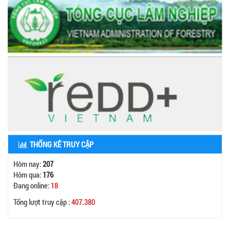
THỐNG KÊ TRUY CẬP
Hôm nay:
207
Hôm qua:
176
Đang online:
18
Tổng lượt truy cập :
407.380