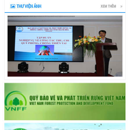
THƯ VIỆN ẢNH
XEM THÊM
prev
next