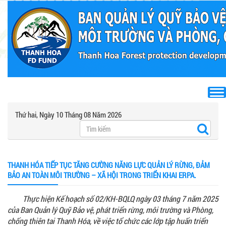
Thứ hai, Ngày 10 Tháng 08 Năm 2026
THANH HÓA TIẾP TỤC TĂNG CƯỜNG NĂNG LỰC QUẢN LÝ RỪNG, ĐẢM
BẢO AN TOÀN MÔI TRƯỜNG – XÃ HỘI TRONG TRIỂN KHAI ERPA.
Thực hiện Kế hoạch số 02/KH-BQLQ ngày 03 tháng 7 năm 2025
của Ban Quản lý Quỹ Bảo vệ, phát triển rừng, môi trường và Phòng,
chống thiên tai Thanh Hóa, về việc tổ chức các lớp tập huấn triển