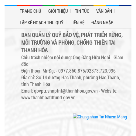
TRANG CHỦ
GIỚI THIỆU
TIN TỨC
VĂN BẢN
LẬP KẾ HOẠCH THU QUỸ
LIÊN HỆ
ĐĂNG NHẬP
BAN QUẢN LÝ QUỸ BẢO VỆ, PHÁT TRIỂN RỪNG,
MÔI TRƯỜNG VÀ PHÒNG, CHỐNG THIÊN TAI
THANH HÓA
Chịu trách nhiệm nội dung: Ông Đặng Hữu Nghị - Giám
đốc
Điện thoại: Mr Đạt - 0977.860.875/02373.723.996
Địa chỉ: Số 14 đường Hạc Thành, phường Hạc Thành,
tỉnh Thanh Hóa
Email: qbvptr.snnptnt@thanhhoa.gov.vn -
Website:
www.thanhhoafdfund.gov.vn