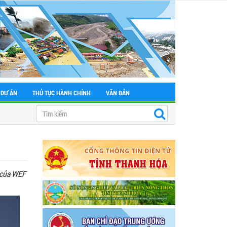
 DỰ ÁN
THỦ TỤC HÀNH CHÍNH
VĂN BẢN
e của WEF