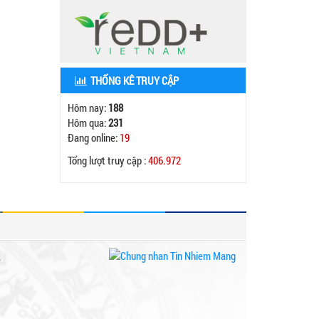
THỐNG KÊ TRUY CẬP
Hôm nay:
188
Hôm qua:
231
Đang online:
19
Tổng lượt truy cập :
406.972