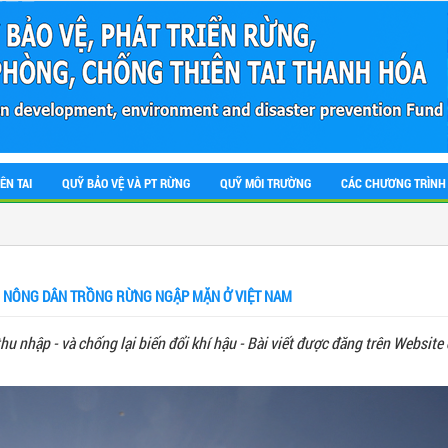
ÊN TAI
QUỸ BẢO VỆ VÀ PT RỪNG
QUỸ MÔI TRƯỜNG
CÁC CHƯƠNG TRÌNH
 NÔNG DÂN TRỒNG RỪNG NGẬP MẶN Ở VIỆT NAM
u nhập - và chống lại biến đổi khí hậu - Bài viết được đăng trên Websit