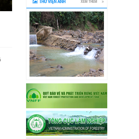
THƯ VIỆN ẢNH
XEM THÊM
6
prev
next