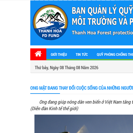
GIỚI THIỆU
TIN TỨC
QUỸ PHÒNG CHỐNG THI
Thứ bảy, Ngày 08 Tháng 08 Năm 2026
ONG MẬT ĐANG THAY ĐỔI CUỘC SỐNG CỦA NHỮNG NGƯỜI
Ong đang giúp nông dân ven biển ở Việt Nam tăng th
(Diễn đàn Kinh tế thế giới)