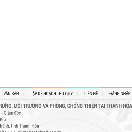
VĂN BẢN
LẬP KẾ HOẠCH THU QUỸ
LIÊN HỆ
ĐĂNG NHẬP
 RỪNG, MÔI TRƯỜNG VÀ PHÒNG, CHỐNG THIÊN TAI THANH HÓA
 - Giám đốc
.996
hành, tỉnh Thanh Hóa