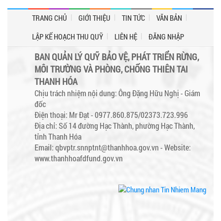
TRANG CHỦ
GIỚI THIỆU
TIN TỨC
VĂN BẢN
LẬP KẾ HOẠCH THU QUỸ
LIÊN HỆ
ĐĂNG NHẬP
BAN QUẢN LÝ QUỸ BẢO VỆ, PHÁT TRIỂN RỪNG,
MÔI TRƯỜNG VÀ PHÒNG, CHỐNG THIÊN TAI
THANH HÓA
Chịu trách nhiệm nội dung: Ông Đặng Hữu Nghị - Giám
đốc
Điện thoại: Mr Đạt - 0977.860.875/02373.723.996
Địa chỉ: Số 14 đường Hạc Thành, phường Hạc Thành,
tỉnh Thanh Hóa
Email: qbvptr.snnptnt@thanhhoa.gov.vn -
Website:
www.thanhhoafdfund.gov.vn