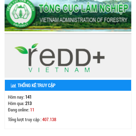
THỐNG KÊ TRUY CẬP
Hôm nay:
141
Hôm qua:
213
Đang online:
11
Tổng lượt truy cập :
407.138