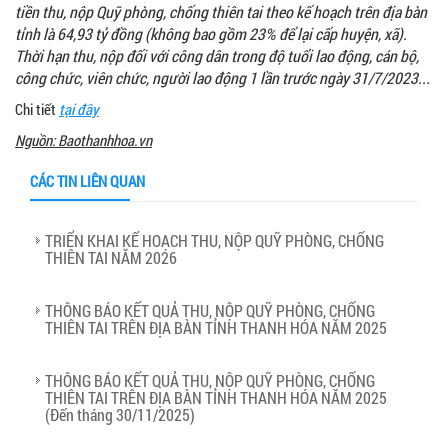
tiền thu, nộp Quỹ phòng, chống thiên tai theo kế hoạch trên địa bàn
tỉnh là 64,93 tỷ đồng (không bao gồm 23% để lại cấp huyện, xã).
Thời hạn thu, nộp đối với công dân trong độ tuổi lao động, cán bộ,
công chức, viên chức, người lao động 1 lần trước ngày 31/7/2023...
Chi tiết
tại đây
Nguồn: Baothanhhoa.vn
CÁC TIN LIÊN QUAN
TRIỂN KHAI KẾ HOẠCH THU, NỘP QUỸ PHÒNG, CHỐNG
THIÊN TAI NĂM 2026
THÔNG BÁO KẾT QUẢ THU, NỘP QUỸ PHÒNG, CHỐNG
THIÊN TAI TRÊN ĐỊA BÀN TỈNH THANH HÓA NĂM 2025
THÔNG BÁO KẾT QUẢ THU, NỘP QUỸ PHÒNG, CHỐNG
THIÊN TAI TRÊN ĐỊA BÀN TỈNH THANH HÓA NĂM 2025
(Đến tháng 30/11/2025)