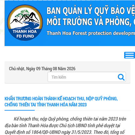
Chủ nhật, Ngày 09 Tháng 08 Năm 2026
KHẨN TRƯƠNG HOÀN THÀNH KẾ HOẠCH THU, NỘP QUỸ PHÒNG,
CHỐNG THIÊN TAI TỈNH THANH HÓA NĂM 2023
Kế hoạch thu, nộp Quỹ phòng, chống thiên tai năm 2023 trên
địa bàn tỉnh Thanh Hóa được Chủ tịch UBND tỉnh phê duyệt tại
Quyết định số 1864/QĐ-UBND ngày 31/5/2023. Theo đó, tổng số