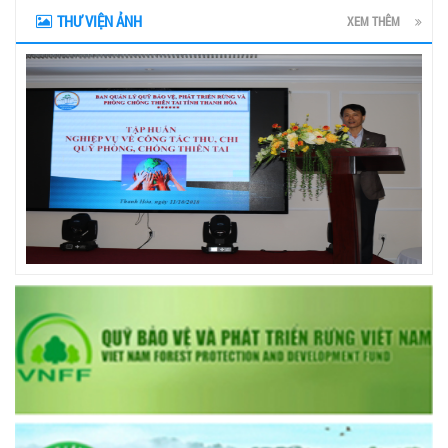
THƯ VIỆN ẢNH
XEM THÊM
prev
next