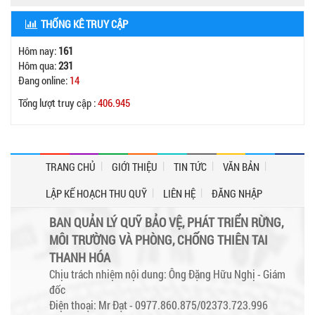
THỐNG KÊ TRUY CẬP
Hôm nay:
161
Hôm qua:
231
Đang online:
14
Tổng lượt truy cập :
406.945
TRANG CHỦ
GIỚI THIỆU
TIN TỨC
VĂN BẢN
LẬP KẾ HOẠCH THU QUỸ
LIÊN HỆ
ĐĂNG NHẬP
BAN QUẢN LÝ QUỸ BẢO VỆ, PHÁT TRIỂN RỪNG,
MÔI TRƯỜNG VÀ PHÒNG, CHỐNG THIÊN TAI
THANH HÓA
Chịu trách nhiệm nội dung: Ông Đặng Hữu Nghị - Giám
đốc
Điện thoại: Mr Đạt - 0977.860.875/02373.723.996