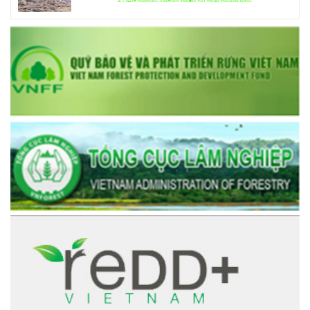
prev
next