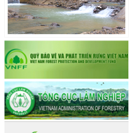
prev
next