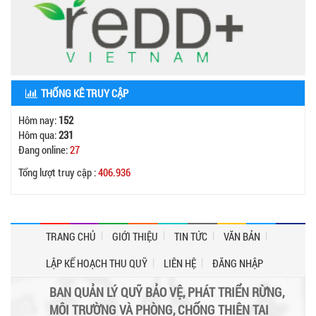
THỐNG KÊ TRUY CẬP
Hôm nay:
152
Hôm qua:
231
Đang online:
27
Tổng lượt truy cập :
406.936
TRANG CHỦ
GIỚI THIỆU
TIN TỨC
VĂN BẢN
LẬP KẾ HOẠCH THU QUỸ
LIÊN HỆ
ĐĂNG NHẬP
BAN QUẢN LÝ QUỸ BẢO VỆ, PHÁT TRIỂN RỪNG,
MÔI TRƯỜNG VÀ PHÒNG, CHỐNG THIÊN TAI