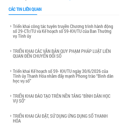
CÁC TIN LIÊN QUAN
Triển khai công tác tuyên truyền Chương trình hành động
số 29-CTr/TU và Kế hoạch số 59-KH/TU của Ban Thường
vụ Tỉnh ủy
TRIỂN KHAI CÁC VĂN BẢN QUY PHẠM PHÁP LUẬT LIÊN
QUAN ĐẾN CHUYỂN ĐỔI SỐ
Triển khai Kế hoạch số 59- KH/TU ngày 30/6/2026 của
Tỉnh ủy Thanh Hóa nhằm đẩy mạnh Phong trào “Bình dân
học vụ số”
TRIỂN KHAI ĐÀO TẠO TRÊN NỀN TẢNG "BÌNH DÂN HỌC
VỤ SỐ"
TRIỂN KHAI CÀI ĐẶT, SỬ DỤNG ỨNG DỤNG SỐ THANH
HÓA