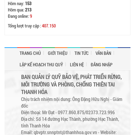
Hôm nay:
153
Hôm qua:
213
Đang online:
9
Tổng lượt truy cập :
407.150
TRANG CHỦ
GIỚI THIỆU
TIN TỨC
VĂN BẢN
LẬP KẾ HOẠCH THU QUỸ
LIÊN HỆ
ĐĂNG NHẬP
BAN QUẢN LÝ QUỸ BẢO VỆ, PHÁT TRIỂN RỪNG,
MÔI TRƯỜNG VÀ PHÒNG, CHỐNG THIÊN TAI
THANH HÓA
Chịu trách nhiệm nội dung: Ông Đặng Hữu Nghị - Giám
đốc
Điện thoại: Mr Đạt - 0977.860.875/02373.723.996
Địa chỉ: Số 14 đường Hạc Thành, phường Hạc Thành,
tỉnh Thanh Hóa
Email: qbvptr.snnptnt@thanhhoa.gov.vn -
Website: