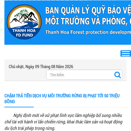
Chủ nhật, Ngày 09 Tháng 08 Năm 2026
CHẬM TRẢ TIỀN DỊCH VỤ MÔI TRƯỜNG RỪNG BỊ PHẠT TỚI 50 TRIỆU
ĐỒNG
Nghị định mới về xử phạt lĩnh vực lâm nghiệp bổ sung nhiều
chế tài với hành vi lấn chiếm rừng, khai thác lâm sản và hoạt động
du lịch trái phép trong rừng.